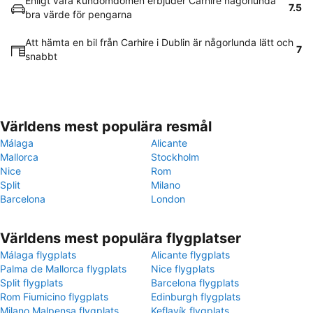
Enligt våra kundomdömen erbjuder Carhire någorlunda
7.5
bra värde för pengarna
Att hämta en bil från Carhire i Dublin är någorlunda lätt och
7
snabbt
Världens mest populära resmål
Málaga
Alicante
Mallorca
Stockholm
Nice
Rom
Split
Milano
Barcelona
London
Världens mest populära flygplatser
Málaga flygplats
Alicante flygplats
Palma de Mallorca flygplats
Nice flygplats
Split flygplats
Barcelona flygplats
Rom Fiumicino flygplats
Edinburgh flygplats
Milano Malpensa flygplats
Keflavík flygplats