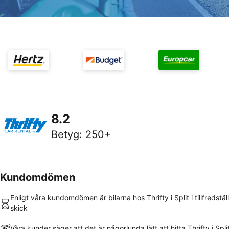
8.2
Betyg
:
250+
Kundomdömen
Enligt våra kundomdömen är bilarna hos Thrifty i Split i tillfredstä
skick
Våra kunder säger att det är någorlunda lätt att hitta Thrifty i Spli