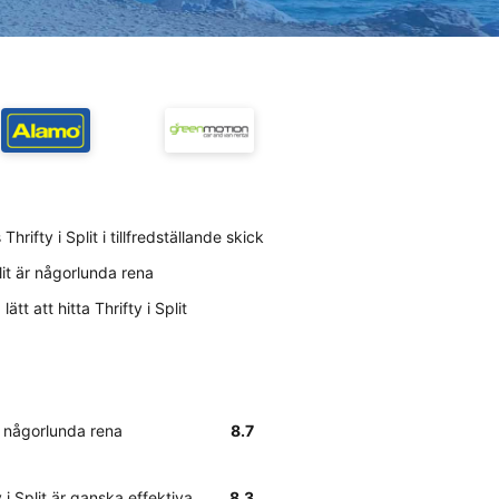
ifty i Split i tillfredställande skick
lit är någorlunda rena
tt att hitta Thrifty i Split
är någorlunda rena
8.7
i Split är ganska effektiva
8.3