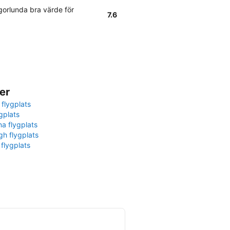
orlunda bra värde för
7.6
er
 flygplats
gplats
na flygplats
gh flygplats
 flygplats