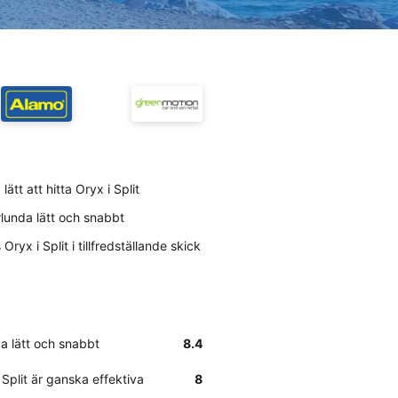
ätt att hitta Oryx i Split
rlunda lätt och snabbt
yx i Split i tillfredställande skick
da lätt och snabbt
8.4
Split är ganska effektiva
8