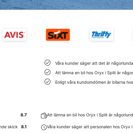
Våra kunder säger att det är någorlunda l
Att lämna en bil hos Oryx i Split är någo
Enligt våra kundomdömen är bilarna hos Or
8.7
Att lämna en bil hos Oryx i Split är någorlun
ande skick
8.1
Våra kunder säger att personalen hos Oryx i 