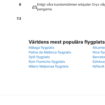
8
Enligt våra kundomdömen erbjuder Oryx någ
pengarna
7.3
Världens mest populära flygplats
Málaga flygplats
Alicante
Palma de Mallorca flygplats
Nice fly
Split flygplats
Barcelo
Rom Fiumicino flygplats
Edinbur
Milano Malpensa flygplats
Keflavík