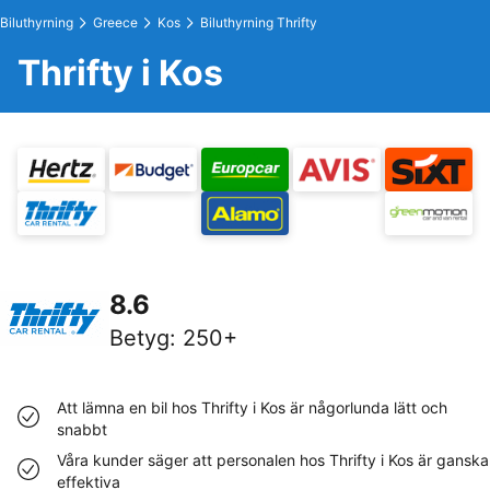
Biluthyrning
Greece
Kos
Biluthyrning Thrifty
Thrifty i Kos
8.6
Betyg
:
250+
Att lämna en bil hos Thrifty i Kos är någorlunda lätt och
snabbt
Våra kunder säger att personalen hos Thrifty i Kos är ganska
effektiva