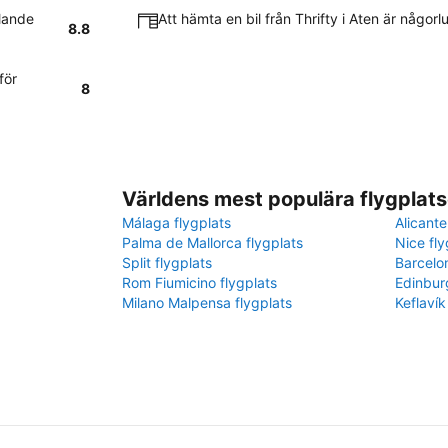
llande
Att hämta en bil från Thrifty i Aten är någor
8.8
för
8
Världens mest populära flygplats
Málaga flygplats
Alicante
Palma de Mallorca flygplats
Nice fly
Split flygplats
Barcelo
Rom Fiumicino flygplats
Edinbur
Milano Malpensa flygplats
Keflavík