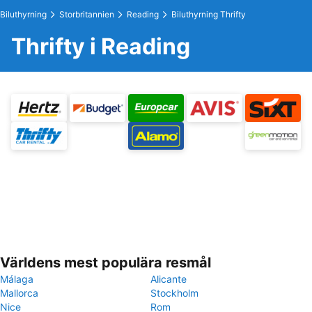
Biluthyrning
Storbritannien
Reading
Biluthyrning Thrifty
Thrifty i Reading
Världens mest populära resmål
Málaga
Alicante
Mallorca
Stockholm
Nice
Rom