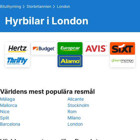
Biluthyrning
Storbritannien
London
Hyrbilar i London
Världens mest populära resmål
Málaga
Alicante
Mallorca
Stockholm
Nice
Rom
Split
Milano
Barcelona
London