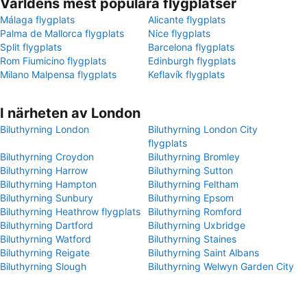
Världens mest populära flygplatser
Málaga flygplats
Alicante flygplats
Palma de Mallorca flygplats
Nice flygplats
Split flygplats
Barcelona flygplats
Rom Fiumicino flygplats
Edinburgh flygplats
Milano Malpensa flygplats
Keflavík flygplats
I närheten av London
Biluthyrning London
Biluthyrning London City
flygplats
Biluthyrning Croydon
Biluthyrning Bromley
Biluthyrning Harrow
Biluthyrning Sutton
Biluthyrning Hampton
Biluthyrning Feltham
Biluthyrning Sunbury
Biluthyrning Epsom
Biluthyrning Heathrow flygplats
Biluthyrning Romford
Biluthyrning Dartford
Biluthyrning Uxbridge
Biluthyrning Watford
Biluthyrning Staines
Biluthyrning Reigate
Biluthyrning Saint Albans
Biluthyrning Slough
Biluthyrning Welwyn Garden City