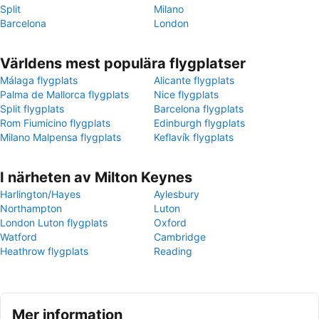
Split
Milano
Barcelona
London
Världens mest populära flygplatser
Málaga flygplats
Alicante flygplats
Palma de Mallorca flygplats
Nice flygplats
Split flygplats
Barcelona flygplats
Rom Fiumicino flygplats
Edinburgh flygplats
Milano Malpensa flygplats
Keflavík flygplats
I närheten av Milton Keynes
Harlington/Hayes
Aylesbury
Northampton
Luton
London Luton flygplats
Oxford
Watford
Cambridge
Heathrow flygplats
Reading
Mer information