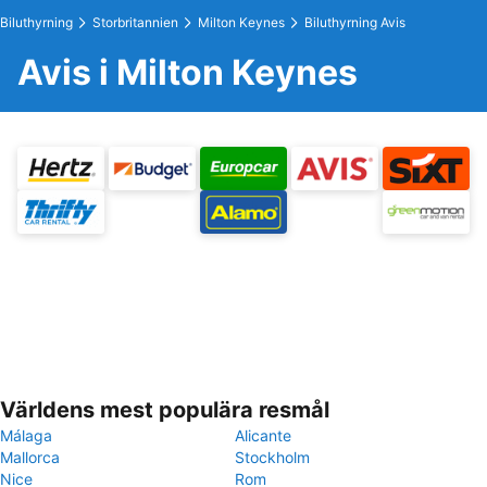
Biluthyrning
Storbritannien
Milton Keynes
Biluthyrning Avis
Avis i Milton Keynes
Världens mest populära resmål
Málaga
Alicante
Mallorca
Stockholm
Nice
Rom