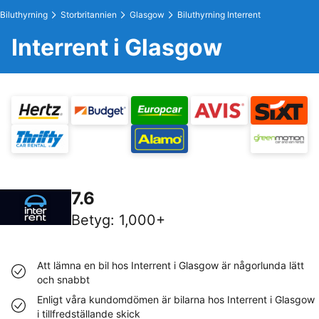
Biluthyrning
Storbritannien
Glasgow
Biluthyrning Interrent
Interrent i Glasgow
7.6
Betyg
:
1,000+
Att lämna en bil hos Interrent i Glasgow är någorlunda lätt
och snabbt
Enligt våra kundomdömen är bilarna hos Interrent i Glasgow
i tillfredställande skick