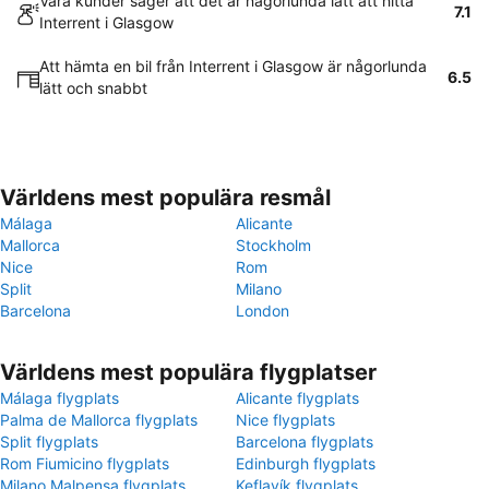
Våra kunder säger att det är någorlunda lätt att hitta
7.1
Interrent i Glasgow
Att hämta en bil från Interrent i Glasgow är någorlunda
6.5
lätt och snabbt
Världens mest populära resmål
Málaga
Alicante
Mallorca
Stockholm
Nice
Rom
Split
Milano
Barcelona
London
Världens mest populära flygplatser
Málaga flygplats
Alicante flygplats
Palma de Mallorca flygplats
Nice flygplats
Split flygplats
Barcelona flygplats
Rom Fiumicino flygplats
Edinburgh flygplats
Milano Malpensa flygplats
Keflavík flygplats