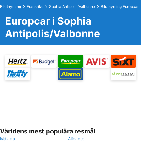
Biluthyrning
Frankrike
Sophia Antipolis/Valbonne
Biluthyrning Europcar
Europcar i Sophia
Antipolis/Valbonne
Världens mest populära resmål
Málaga
Alicante