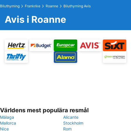
Biluthyrning
Frankrike
Roanne
Biluthyrning Avis
Avis i Roanne
Världens mest populära resmål
Málaga
Alicante
Mallorca
Stockholm
Nice
Rom