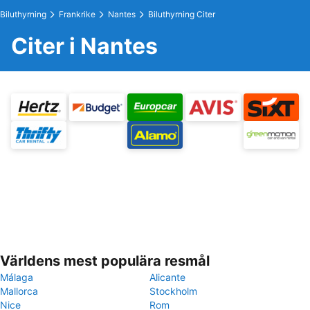
Biluthyrning
Frankrike
Nantes
Biluthyrning Citer
Citer i Nantes
Världens mest populära resmål
Málaga
Alicante
Mallorca
Stockholm
Nice
Rom