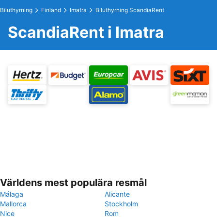
Biluthyrning
Finland
Imatra
Biluthyrning ScandiaRent
ScandiaRent i Imatra
Världens mest populära resmål
Málaga
Alicante
Mallorca
Stockholm
Nice
Rom