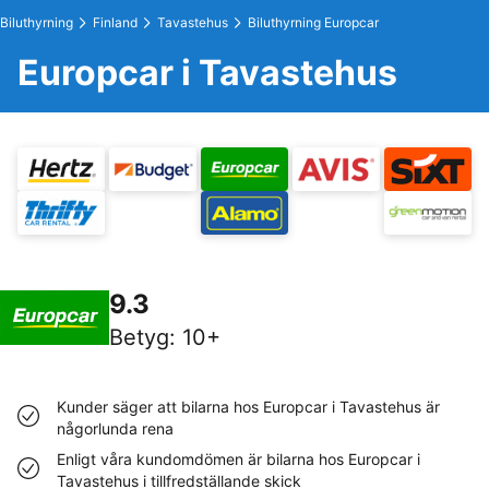
Biluthyrning
Finland
Tavastehus
Biluthyrning Europcar
Europcar i Tavastehus
9.3
Betyg
:
10+
Kunder säger att bilarna hos Europcar i Tavastehus är
någorlunda rena
Enligt våra kundomdömen är bilarna hos Europcar i
Tavastehus i tillfredställande skick