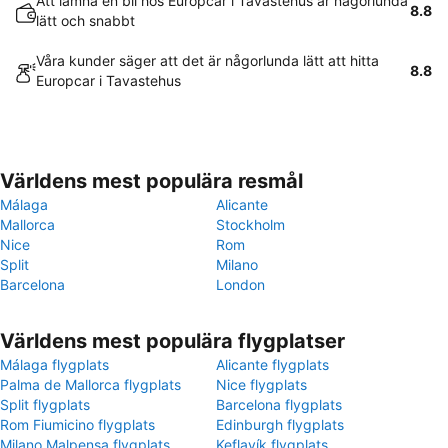
Att lämna en bil hos Europcar i Tavastehus är någorlunda
8.8
lätt och snabbt
Våra kunder säger att det är någorlunda lätt att hitta
8.8
Europcar i Tavastehus
Världens mest populära resmål
Málaga
Alicante
Mallorca
Stockholm
Nice
Rom
Split
Milano
Barcelona
London
Världens mest populära flygplatser
Málaga flygplats
Alicante flygplats
Palma de Mallorca flygplats
Nice flygplats
Split flygplats
Barcelona flygplats
Rom Fiumicino flygplats
Edinburgh flygplats
Milano Malpensa flygplats
Keflavík flygplats