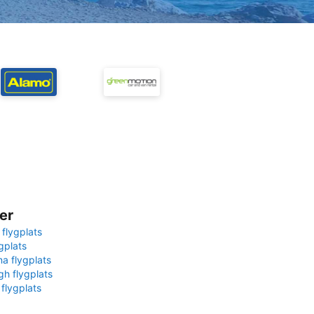
er
 flygplats
gplats
na flygplats
gh flygplats
 flygplats