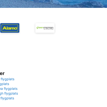
er
 flygplats
gplats
na flygplats
gh flygplats
 flygplats