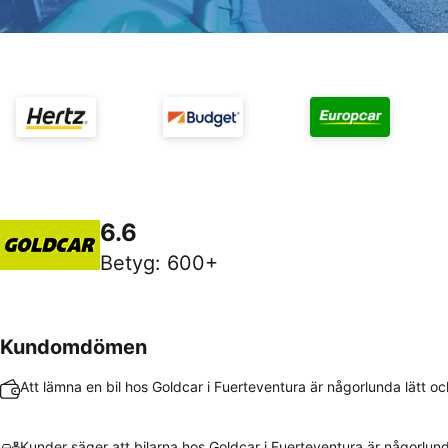
6.6
Betyg
:
600+
Kundomdömen
Att lämna en bil hos Goldcar i Fuerteventura är någorlunda lätt o
Kunder säger att bilarna hos Goldcar i Fuerteventura är någorlun