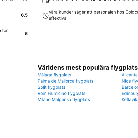
Våra kunder säger att personalen hos Goldca
6.5
effektiva
 för
5
Världens mest populära flygplats
Málaga flygplats
Alicante
Palma de Mallorca flygplats
Nice fly
Split flygplats
Barcelo
Rom Fiumicino flygplats
Edinbur
Milano Malpensa flygplats
Keflavík