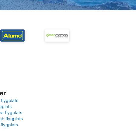
er
 flygplats
gplats
na flygplats
gh flygplats
 flygplats