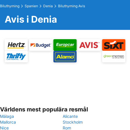
Biluthyrning
Spanien
Denia
Biluthyrning Avis
Avis i Denia
Världens mest populära resmål
Málaga
Alicante
Mallorca
Stockholm
Nice
Rom