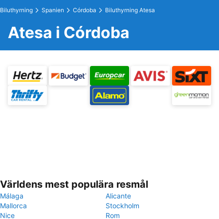
Biluthyrning
Spanien
Córdoba
Biluthyrning Atesa
Atesa i Córdoba
Världens mest populära resmål
Málaga
Alicante
Mallorca
Stockholm
Nice
Rom