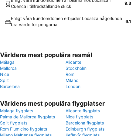
Enligt våra kundomdömen är bilarna hos Localiza i
9.3
Cuenca i tillfredställande skick
Enligt våra kundomdömen erbjuder Localiza någorlunda
9.1
bra värde för pengarna
Världens mest populära resmål
Málaga
Alicante
Mallorca
Stockholm
Nice
Rom
Split
Milano
Barcelona
London
Världens mest populära flygplatser
Málaga flygplats
Alicante flygplats
Palma de Mallorca flygplats
Nice flygplats
Split flygplats
Barcelona flygplats
Rom Fiumicino flygplats
Edinburgh flygplats
Milano Malpensa flygplats
Keflavík flygplats