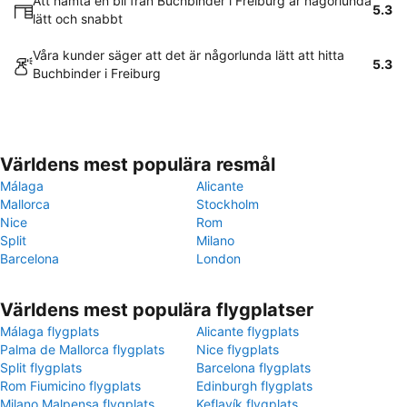
Att hämta en bil från Buchbinder i Freiburg är någorlunda
5.3
lätt och snabbt
Våra kunder säger att det är någorlunda lätt att hitta
5.3
Buchbinder i Freiburg
Världens mest populära resmål
Málaga
Alicante
Mallorca
Stockholm
Nice
Rom
Split
Milano
Barcelona
London
Världens mest populära flygplatser
Málaga flygplats
Alicante flygplats
Palma de Mallorca flygplats
Nice flygplats
Split flygplats
Barcelona flygplats
Rom Fiumicino flygplats
Edinburgh flygplats
Milano Malpensa flygplats
Keflavík flygplats