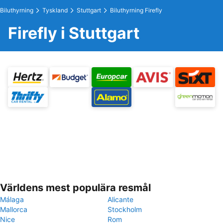
Biluthyrning
Tyskland
Stuttgart
Biluthyrning Firefly
Firefly i Stuttgart
Världens mest populära resmål
Málaga
Alicante
Mallorca
Stockholm
Nice
Rom