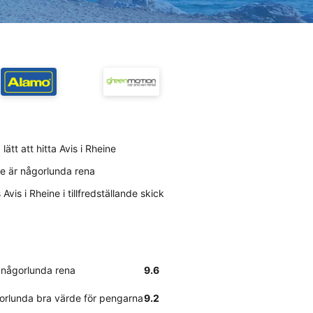
ätt att hitta Avis i Rheine
ne är någorlunda rena
is i Rheine i tillfredställande skick
r någorlunda rena
9.6
orlunda bra värde för pengarna
9.2