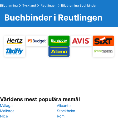
Biluthyrning
Tyskland
Reutlingen
Biluthyrning Buchbinder
Buchbinder i Reutlingen
Världens mest populära resmål
Málaga
Alicante
Mallorca
Stockholm
Nice
Rom