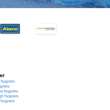
er
 flygplats
gplats
na flygplats
gh flygplats
 flygplats