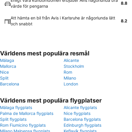
Enligt våra kundomdömen erbjuder Avis någorlunda bra
8.8
värde för pengarna
Att hämta en bil från Avis i Karlsruhe är någorlunda lätt
8.2
och snabbt
Världens mest populära resmål
Málaga
Alicante
Mallorca
Stockholm
Nice
Rom
Split
Milano
Barcelona
London
Världens mest populära flygplatser
Málaga flygplats
Alicante flygplats
Palma de Mallorca flygplats
Nice flygplats
Split flygplats
Barcelona flygplats
Rom Fiumicino flygplats
Edinburgh flygplats
Milano Malpensa flygplats
Keflavík flygplats