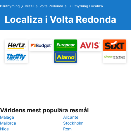
Biluthyrning
Brazil
Volta Redonda
Biluthyrning Localiza
Localiza i Volta Redonda
Världens mest populära resmål
Málaga
Alicante
Mallorca
Stockholm
Nice
Rom