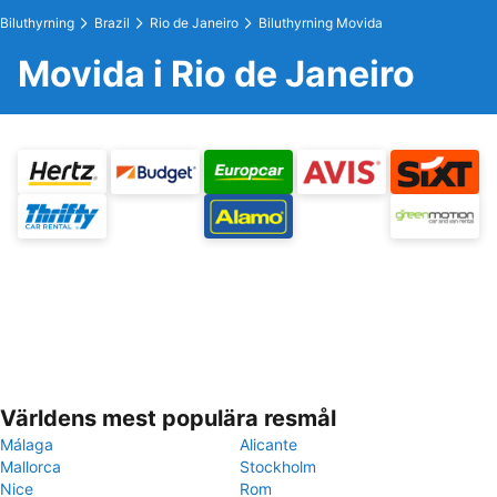
Biluthyrning
Brazil
Rio de Janeiro
Biluthyrning Movida
Movida i Rio de Janeiro
Världens mest populära resmål
Málaga
Alicante
Mallorca
Stockholm
Nice
Rom