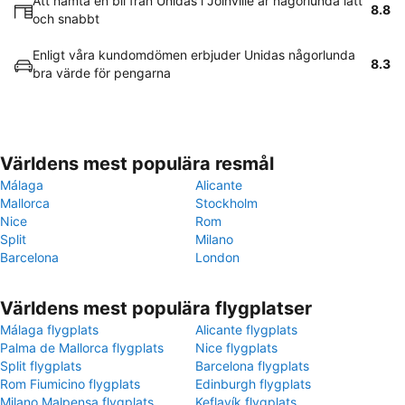
Att hämta en bil från Unidas i Joinville är någorlunda lätt
8.8
och snabbt
Enligt våra kundomdömen erbjuder Unidas någorlunda
8.3
bra värde för pengarna
Världens mest populära resmål
Málaga
Alicante
Mallorca
Stockholm
Nice
Rom
Split
Milano
Barcelona
London
Världens mest populära flygplatser
Málaga flygplats
Alicante flygplats
Palma de Mallorca flygplats
Nice flygplats
Split flygplats
Barcelona flygplats
Rom Fiumicino flygplats
Edinburgh flygplats
Milano Malpensa flygplats
Keflavík flygplats