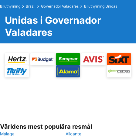
Biluthyrning
Brazil
Governador Valadares
Biluthyrning Unidas
Unidas i Governador
Valadares
Världens mest populära resmål
Málaga
Alicante