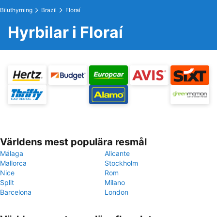
Biluthyrning
Brazil
Floraí
Hyrbilar i Floraí
Världens mest populära resmål
Málaga
Alicante
Mallorca
Stockholm
Nice
Rom
Split
Milano
Barcelona
London