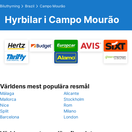
Biluthyrning
Brazil
Campo Mourão
Hyrbilar i Campo Mourão
Världens mest populära resmål
Málaga
Alicante
Mallorca
Stockholm
Nice
Rom
Split
Milano
Barcelona
London