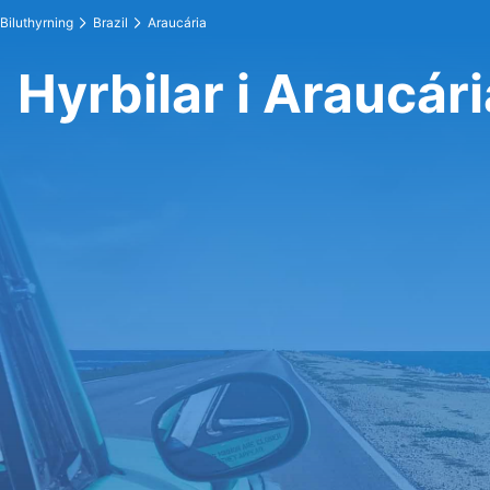
Biluthyrning
Brazil
Araucária
Hyrbilar i Araucári