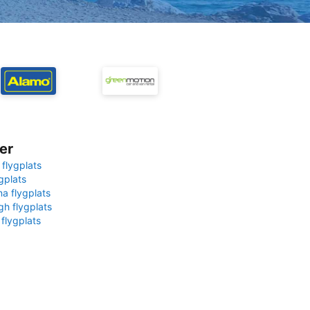
er
 flygplats
gplats
na flygplats
gh flygplats
 flygplats