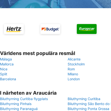
Världens mest populära resmål
Málaga
Alicante
Mallorca
Stockholm
Nice
Rom
Split
Milano
Barcelona
London
I närheten av Araucária
Biluthyrning Curitiba flygplats
Biluthyrning Curitiba
Biluthyrning Pinhais
Biluthyrning São Bento do 
Biluthyrning Paranaguá
Biluthyrning Ponta Grossa