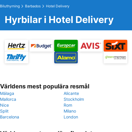
Biluthyrning
Barbados
Hotel Delivery
Hyrbilar i Hotel Delivery
Världens mest populära resmål
Málaga
Alicante
Mallorca
Stockholm
Nice
Rom
Split
Milano
Barcelona
London