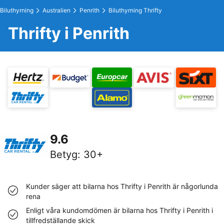
Biluthyrning
Australien
Penrith
Biluthyrning Thrifty
Thrifty i Penrith
9.6
Betyg
:
30+
Kunder säger att bilarna hos Thrifty i Penrith är någorlunda
rena
Enligt våra kundomdömen är bilarna hos Thrifty i Penrith i
tillfredställande skick