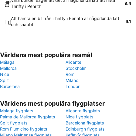
Våra kunder säger att det är någorlunda lätt att hitta
9.4
Thrifty i Penrith
Att hämta en bil från Thrifty i Penrith är någorlunda lätt
9.1
och snabbt
Världens mest populära resmål
Málaga
Alicante
Mallorca
Stockholm
Nice
Rom
Split
Milano
Barcelona
London
Världens mest populära flygplatser
Málaga flygplats
Alicante flygplats
Palma de Mallorca flygplats
Nice flygplats
Split flygplats
Barcelona flygplats
Rom Fiumicino flygplats
Edinburgh flygplats
Milano Malpensa flygplats
Keflavík flygplats