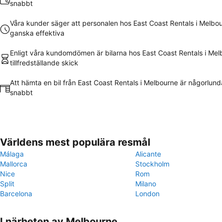
snabbt
Våra kunder säger att personalen hos East Coast Rentals i Melbou
ganska effektiva
Enligt våra kundomdömen är bilarna hos East Coast Rentals i Mel
tillfredställande skick
Att hämta en bil från East Coast Rentals i Melbourne är någorlund
snabbt
Världens mest populära resmål
Málaga
Alicante
Mallorca
Stockholm
Nice
Rom
Split
Milano
Barcelona
London
I närheten av Melbourne