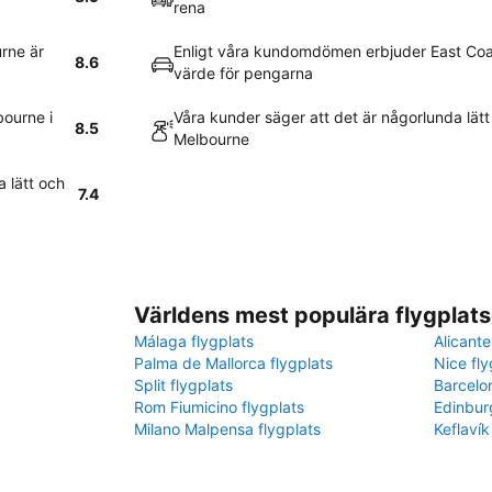
rena
rne är
Enligt våra kundomdömen erbjuder East Coa
8.6
värde för pengarna
bourne i
Våra kunder säger att det är någorlunda lätt 
8.5
Melbourne
a lätt och
7.4
Världens mest populära flygplats
Málaga flygplats
Alicante
Palma de Mallorca flygplats
Nice fly
Split flygplats
Barcelo
Rom Fiumicino flygplats
Edinbur
Milano Malpensa flygplats
Keflavík