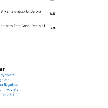
st Rentals någorlunda bra
8.5
att hitta East Coast Rentals i
7.9
er
 flygplats
gplats
na flygplats
gh flygplats
 flygplats