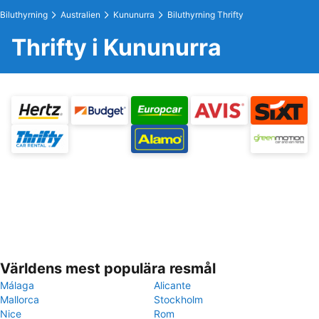
Biluthyrning
Australien
Kununurra
Biluthyrning Thrifty
Thrifty i Kununurra
Världens mest populära resmål
Málaga
Alicante
Mallorca
Stockholm
Nice
Rom