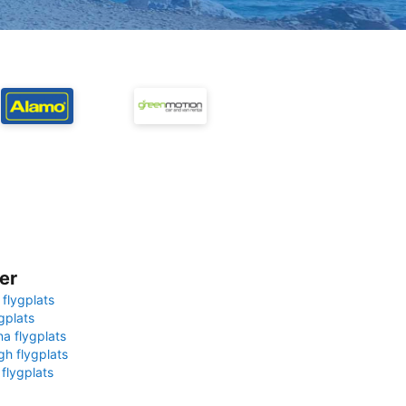
er
 flygplats
gplats
na flygplats
gh flygplats
 flygplats