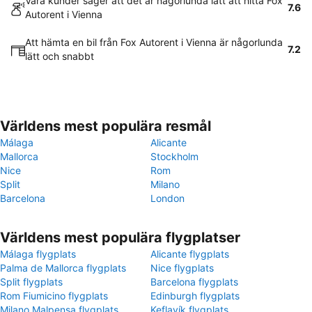
Våra kunder säger att det är någorlunda lätt att hitta Fox
7.6
Autorent i Vienna
Att hämta en bil från Fox Autorent i Vienna är någorlunda
7.2
lätt och snabbt
Världens mest populära resmål
Málaga
Alicante
Mallorca
Stockholm
Nice
Rom
Split
Milano
Barcelona
London
Världens mest populära flygplatser
Málaga flygplats
Alicante flygplats
Palma de Mallorca flygplats
Nice flygplats
Split flygplats
Barcelona flygplats
Rom Fiumicino flygplats
Edinburgh flygplats
Milano Malpensa flygplats
Keflavík flygplats