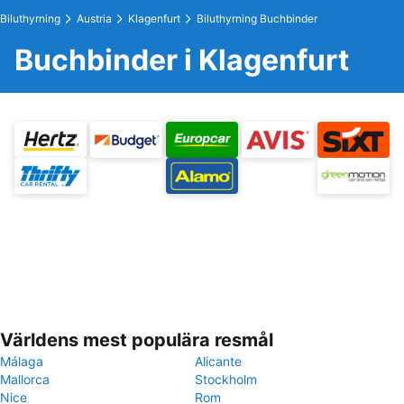
Biluthyrning
Austria
Klagenfurt
Biluthyrning Buchbinder
Buchbinder i Klagenfurt
Världens mest populära resmål
Málaga
Alicante
Mallorca
Stockholm
Nice
Rom