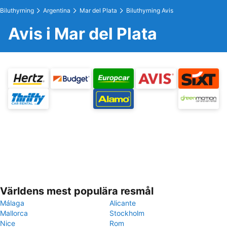
Biluthyrning
Argentina
Mar del Plata
Biluthyrning Avis
Avis i Mar del Plata
Världens mest populära resmål
Málaga
Alicante
Mallorca
Stockholm
Nice
Rom