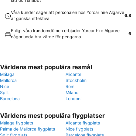
lätt och snabbt
Våra kunder säger att personalen hos Yorcar hire Algarve
6.8
är ganska effektiva
Enligt våra kundomdömen erbjuder Yorcar hire Algarve
6
någorlunda bra värde för pengarna
Världens mest populära resmål
Málaga
Alicante
Mallorca
Stockholm
Nice
Rom
Split
Milano
Barcelona
London
Världens mest populära flygplatser
Málaga flygplats
Alicante flygplats
Palma de Mallorca flygplats
Nice flygplats
Split flygplats
Barcelona flygplats