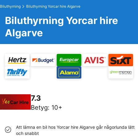
Biluthyrning
Biluthyrning Yorcar hire Algarve
Biluthyrning Yorcar hire
Algarve
7.3
Betyg
:
10+
Att lämna en bil hos Yorcar hire Algarve går någorlunda lätt
och snabbt