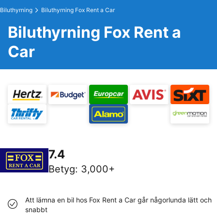
Biluthyrning
Biluthyrning Fox Rent a Car
Biluthyrning Fox Rent a
Car
7.4
Betyg
:
3,000+
Att lämna en bil hos Fox Rent a Car går någorlunda lätt och
snabbt