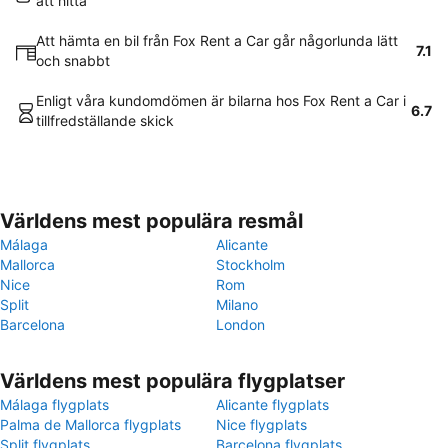
att hitta
Att hämta en bil från Fox Rent a Car går någorlunda lätt
7.1
och snabbt
Enligt våra kundomdömen är bilarna hos Fox Rent a Car i
6.7
tillfredställande skick
Världens mest populära resmål
Málaga
Alicante
Mallorca
Stockholm
Nice
Rom
Split
Milano
Barcelona
London
Världens mest populära flygplatser
Málaga flygplats
Alicante flygplats
Palma de Mallorca flygplats
Nice flygplats
Split flygplats
Barcelona flygplats