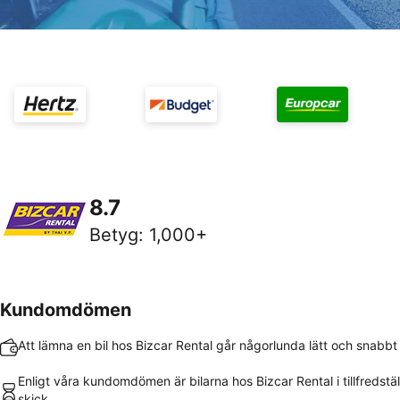
8.7
Betyg
:
1,000+
Kundomdömen
Att lämna en bil hos Bizcar Rental går någorlunda lätt och snabbt
Enligt våra kundomdömen är bilarna hos Bizcar Rental i tillfredstä
skick