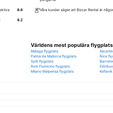
ektiva
8.6
Våra kunder säger att Bizcar Rental är någorl
t
8.2
Världens mest populära flygplats
Málaga flygplats
Alicante
Palma de Mallorca flygplats
Nice fly
Split flygplats
Barcelo
Rom Fiumicino flygplats
Edinbur
Milano Malpensa flygplats
Keflavík