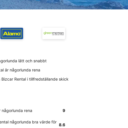
ågorlunda lätt och snabbt
tal är någorlunda rena
izcar Rental i tillfredställande skick
är någorlunda rena
9
ntal någorlunda bra värde för
8.6