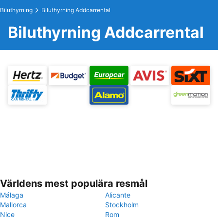
Biluthyrning
Biluthyrning Addcarrental
Biluthyrning Addcarrental
Världens mest populära resmål
Málaga
Alicante
Mallorca
Stockholm
Nice
Rom