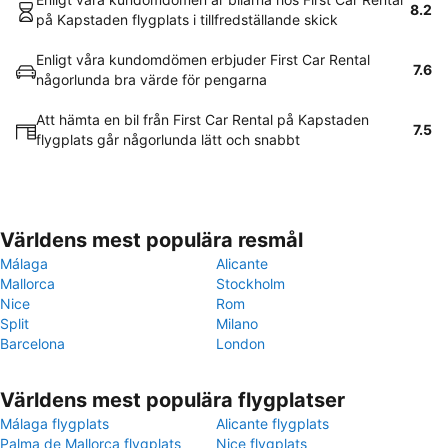
8.2
på Kapstaden flygplats i tillfredställande skick
Enligt våra kundomdömen erbjuder First Car Rental
7.6
någorlunda bra värde för pengarna
Att hämta en bil från First Car Rental på Kapstaden
7.5
flygplats går någorlunda lätt och snabbt
Världens mest populära resmål
Málaga
Alicante
Mallorca
Stockholm
Nice
Rom
Split
Milano
Barcelona
London
Världens mest populära flygplatser
Málaga flygplats
Alicante flygplats
Palma de Mallorca flygplats
Nice flygplats