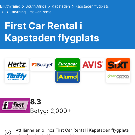
Biluthyrning
South Africa
Kapstaden
Kapstaden flygplats
Biluthyrning First Car Rental
First Car Rental i
Kapstaden flygplats
8.3
Betyg
:
2,000+
Att lämna en bil hos First Car Rental i Kapstaden flygplats