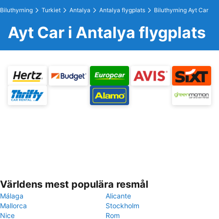
Biluthyrning
Turkiet
Antalya
Antalya flygplats
Biluthyrning Ayt Car
Ayt Car i Antalya flygplats
Världens mest populära resmål
Málaga
Alicante
Mallorca
Stockholm
Nice
Rom