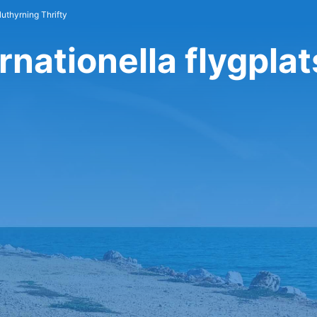
luthyrning Thrifty
ernationella flygplat