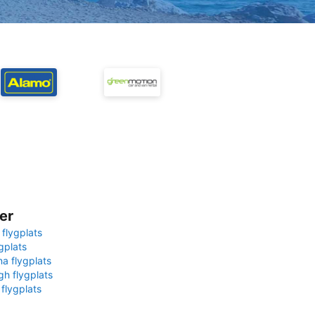
er
 flygplats
gplats
na flygplats
gh flygplats
 flygplats