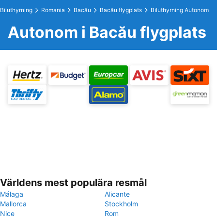
Biluthyrning
Romania
Bacău
Bacău flygplats
Biluthyrning Autonom
Autonom i Bacău flygplats
Världens mest populära resmål
Málaga
Alicante
Mallorca
Stockholm
Nice
Rom